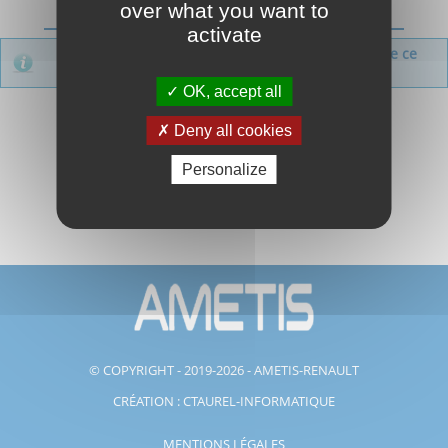
over what you want to
activate
Veuillez vous connecter pour accéder au reste de ce
contenu.
OK, accept all
Deny all cookies
Personalize
© COPYRIGHT - 2019-2026 - AMETIS-RENAULT
CRÉATION :
CTAUREL-INFORMATIQUE
MENTIONS LÉGALES