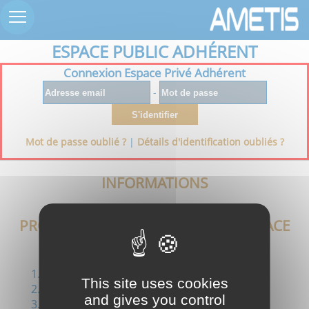
ESPACE PUBLIC ADHÉRENT
Connexion Espace Privé Adhérent
-
S'identifier
Mot de passe oublié ?
|
Détails d'identification oubliés ?
INFORMATIONS
PROCÉDURE DE CONNEXION À L'ESPACE
PRIVÉ ADHÉRENT
Renseigner votre adresse email
This site uses cookies
Renseigner votre mot de passe
and gives you control
Cliquer sur : "S'identifier"