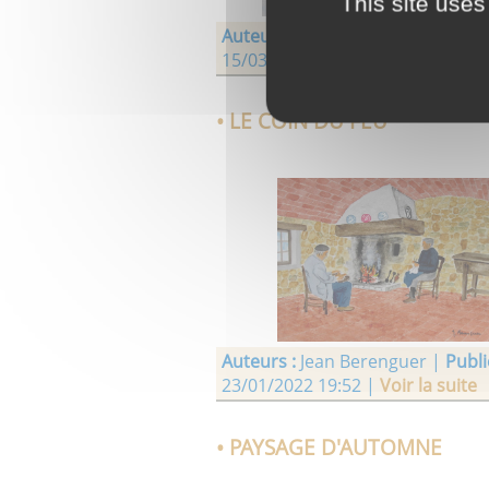
This site uses
Auteurs :
Jean Berenguer |
Publié
15/03/2022 18:10 |
Voir la suite
• LE COIN DU FEU
Auteurs :
Jean Berenguer |
Publié
23/01/2022 19:52 |
Voir la suite
• PAYSAGE D'AUTOMNE