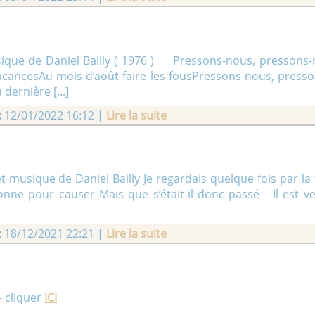
ue de Daniel Bailly ( 1976 ) Pressons-nous, pressons
vacancesAu mois d’août faire les fousPressons-nous, press
 dernière [...]
:
12/01/2022 16:12 |
Lire la suite
musique de Daniel Bailly Je regardais quelque fois par la f
nne pour causer Mais que s’était-il donc passé Il est 
:
18/12/2021 22:21 |
Lire la suite
- cliquer
ICI