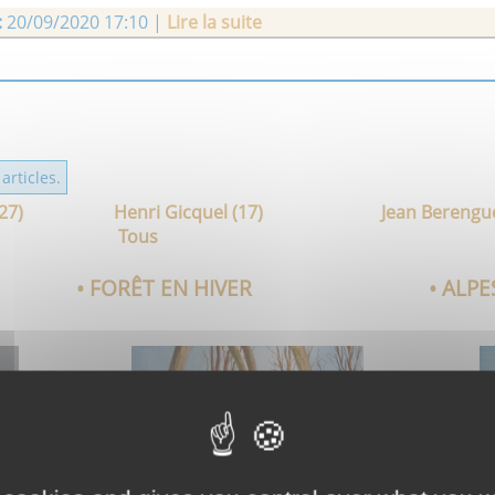
:
20/09/2020 17:10 |
Lire la suite
z - Mon île sans soleil - cliquer
ICI
 Sidorkiewicz |
Publié le :
15/05/2020 18:08 |
Lire la suite
articles.
(27)
Henri Gicquel (17)
Jean Berengue
Tous
• FORÊT EN HIVER
• ALPE