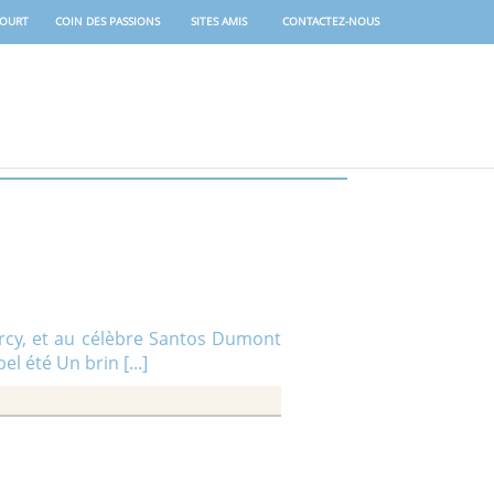
COURT
COIN DES PASSIONS
SITES AMIS
CONTACTEZ-NOUS
’Arcy, et au célèbre Santos Dumont
l été Un brin [...]