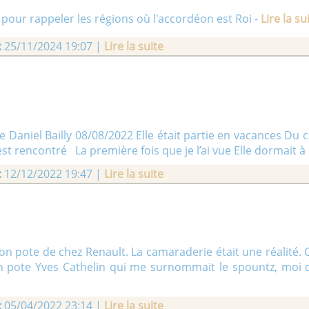
n pour rappeler les régions où l'accordéon est Roi -
Lire la su
:
25/11/2024 19:07 |
Lire la suite
Daniel Bailly 08/08/2022 Elle était partie en vacances Du 
’est rencontré La première fois que je l’ai vue Elle dormait à 
:
12/12/2022 19:47 |
Lire la suite
 son pote de chez Renault. La camaraderie était une réalité. 
n pote Yves Cathelin qui me surnommait le spountz, moi qui 
:
05/04/2022 23:14 |
Lire la suite