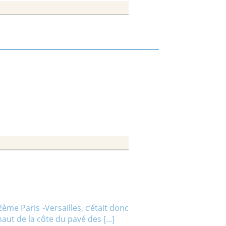
 Daniel et René pour la célébration
iers de ton pavillon C’est [...]
e :
19/04/2021 11:48 |
Lire la suite
ur assouvir leurs passions. Voici
ILLY - La vie des Artistes - cliquer
me Paris -Versailles, c’était donc
ut de la côte du pavé des [...]