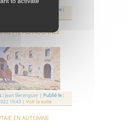
ant to activate
 :
Jean Berenguer |
Publié le :
2022 18:00 |
Voir la suite
CHARETTE ABANDONNÉE
 :
Jean Berenguer |
Publié le :
2022 19:43 |
Voir la suite
FUTAIE EN AUTOMNE