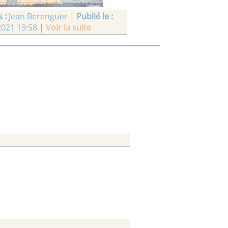
 :
Jean Berenguer |
Publié le :
2021 19:58 |
Voir la suite
MOISSON
 :
Jean Berenguer |
Publié le :
2021 17:16 |
Voir la suite
OS DE LA FRONTERA