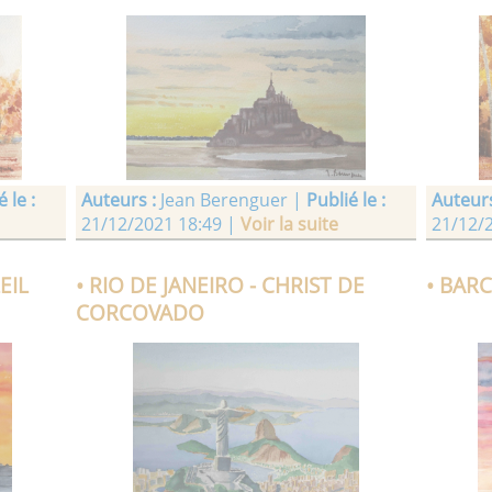
 le :
Auteurs :
Jean Berenguer |
Publié le :
Auteurs
21/12/2021 18:49 |
Voir la suite
21/12/
EIL
• RIO DE JANEIRO - CHRIST DE
• BAR
CORCOVADO