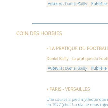
Auteurs :
Daniel Bailly |
Publié le 
• MON PAVILLON SUR L'ÎLE
COIN DES HOBBIES
Ce nouveau texte est la suite de M
des 10 ans d’AMETIS en 2014 Ô mon
• LA PRATIQUE DU FOOTBALL
Auteurs :
Paroles de Daniel Bailly
Daniel Bailly - La pratique du Footb
• LA VIE DES ARTISTES
Auteurs :
Daniel Bailly |
Publié le 
A chacun sa destinée. Nombre de 
quelques exemples d'artistes et de 
[...]
• PARIS - VERSAILLES
Auteurs :
Daniel Bailly |
Publié le 
Une course à pied mythique que no
en 1977 (chut !…cela ne nous rajeu
• MON ÎLE SANS SOLEIL