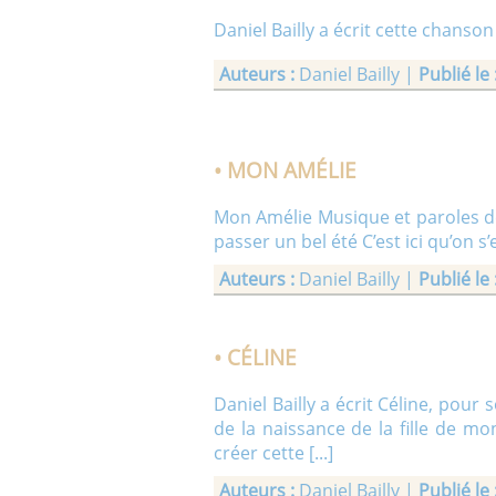
Daniel Bailly a écrit cette chanso
Auteurs :
Daniel Bailly |
Publié le 
• MON AMÉLIE
Mon Amélie Musique et paroles de 
passer un bel été C’est ici qu’on s
Auteurs :
Daniel Bailly |
Publié le 
• CÉLINE
Daniel Bailly a écrit Céline, pour
de la naissance de la fille de mo
créer cette [...]
Auteurs :
Daniel Bailly |
Publié le 