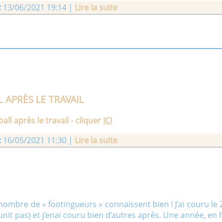
:
13/06/2021 19:14 |
Lire la suite
on île sans soleil dont les paroles avaient été écrites par
 île au soleil, A nouveau tu nous émerveilles, Nous sommes f
 APRÈS LE TRAVAIL
 et René Ed Sidorkiewicz - Musique de Daniel Bailly |
Publié l
all après le travail - cliquer
ICI
:
16/05/2021 11:30 |
Lire la suite
jeunes embauchés chez Renault ont quitté l'entreprise po
sportifs qui ont connu une certaine réussite ...... Daniel BA
:
24/03/2021 19:34 |
Lire la suite
mbre de « footingueurs » connaissent bien ! J’ai couru le 2è
nit pas) et j’enai couru bien d’autres après. Une année, en ha