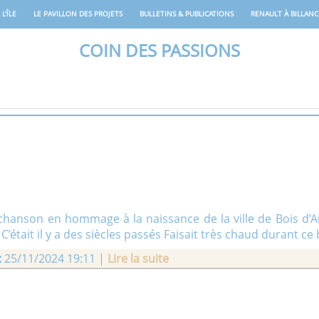
L'ÎLE
LE PAVILLON DES PROJETS
BULLETINS & PUBLICATIONS
RENAULT À BILLAN
COIN DES PASSIONS
e chanson en hommage à la naissance de la ville de Bois d
tait il y a des siècles passés Faisait très chaud durant ce be
:
25/11/2024 19:11 |
Lire la suite