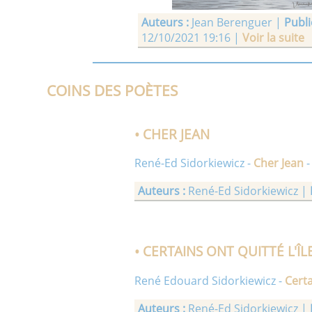
Auteurs :
Jean Berenguer |
Publié
12/10/2021 19:16 |
Voir la suite
• LE BATTAGE
COINS DES POÈTES
• CHER JEAN
René-Ed Sidorkiewicz -
Cher Jean
-
Auteurs :
René-Ed Sidorkiewicz |
Auteurs :
Jean Berenguer |
Publié
13/06/2021 18:23 |
Voir la suite
• CERTAINS ONT QUITTÉ L'ÎL
René Edouard Sidorkiewicz -
Certa
• PATIO - ANDALOUSIE
Auteurs :
René-Ed Sidorkiewicz |