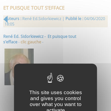
ET PUISQUE TOUT S'EFFACE
Auteurs :
René Ed.Sidorkiewicz |
Publié le :
04/06/2020
18:05
René Ed. Sidorkiewicz - Et puisque tout
s'efface
-
clic gauche
-
This site uses cookies
and gives you control
over what you want to
activate