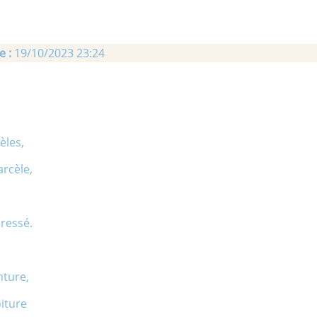
e :
19/10/2023 23:24
èles,
arcèle,
aressé.
nture,
oiture