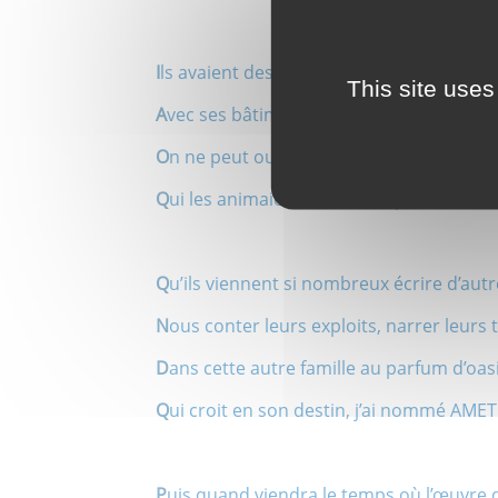
I
ls avaient des valeurs, Renault fut leur fa
This site uses
A
vec ses bâtiments, Billancourt leur flottil
O
n ne peut oublier ces temps de passion
Q
ui les animaient tant ; c’est pour cette 
Q
u’ils viennent si nombreux écrire d’aut
N
ous conter leurs exploits, narrer leurs
D
ans cette autre famille au parfum d’oas
Q
ui croit en son destin, j’ai nommé AMET
P
uis quand viendra le temps où l’œuvre 