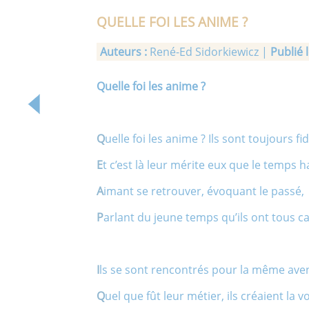
QUELLE FOI LES ANIME ?
Auteurs :
René-Ed Sidorkiewicz |
Publié l
Quelle foi les anime ?
Q
uelle foi les anime ? Ils sont toujours fid
E
t c’est là leur mérite eux que le temps h
A
imant se retrouver, évoquant le passé,
P
arlant du jeune temps qu’ils ont tous c
I
ls se sont rencontrés pour la même ave
Q
uel que fût leur métier, ils créaient la v