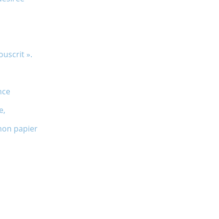
ouscrit ».
nce
e,
mon papier