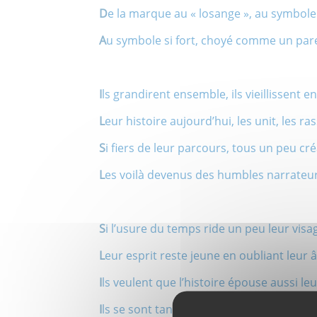
D
e la marque au « losange », au symbole
A
u symbole si fort, choyé comme un par
I
ls grandirent ensemble, ils vieillissent 
L
eur histoire aujourd’hui, les unit, les r
S
i fiers de leur parcours, tous un peu cr
L
es voilà devenus des humbles narrateur
S
i l’usure du temps ride un peu leur visa
L
eur esprit reste jeune en oubliant leur â
I
ls veulent que l’histoire épouse aussi le
I
ls se sont tant donnés, ce sont des con