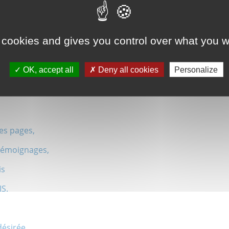
mille,
 cookies and gives you control over what you w
le ;
OK, accept all
Deny all cookies
Personalize
,
raison
res pages,
 témoignages,
is
IS.
désirée