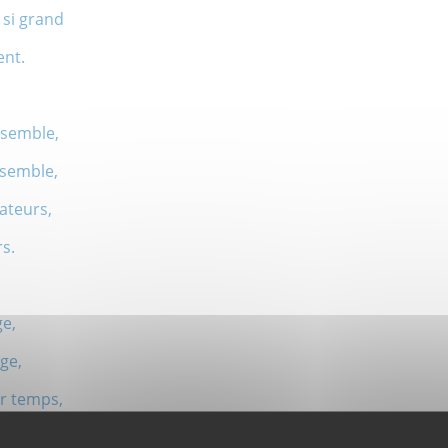
 si grand
ent.
ensemble,
assemble,
éateurs,
s.
ge,
ge,
ur temps,
quérants.