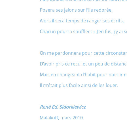
P
osera ses jalons sur l’Ile redorée,
A
lors il sera temps de ranger ses écrits,
C
hacun pourra souffler : « J’en fus, j’y ai s
O
n me pardonnera pour cette circonsta
D
’avoir pris ce recul et un peu de distanc
M
ais en changeant d’habit pour noircir 
I
l m’était plus facile ainsi de les louer.
René Ed. Sidorkiewicz
Malakoff, mars 2010