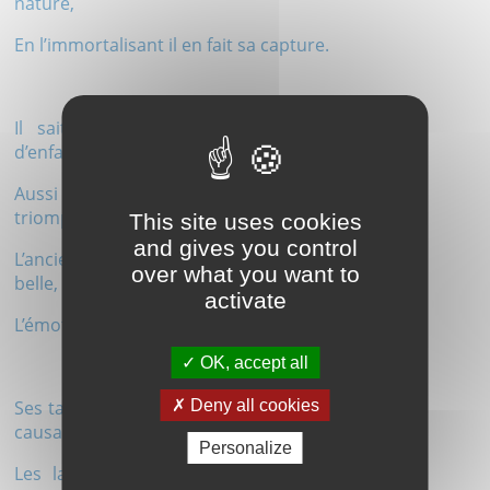
nature,
En l’immortalisant il en fait sa capture.
Il sait rendre éternel des sourires
d’enfants,
Aussi des sentiments, tristes ou
triomphants ;
This site uses cookies
and gives you control
L’ancien ne vieillit plus, la femme reste
over what you want to
belle,
activate
L’émotion grandit avec l’œuvre fidèle.
OK, accept all
Deny all cookies
Ses tableaux sont muets et pourtant si
causants,
Personalize
Les langages sans mot sont parfois