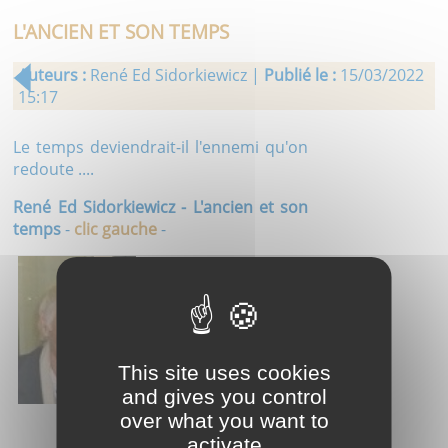
L'ANCIEN ET SON TEMPS
Auteurs :
René Ed Sidorkiewicz |
Publié le :
15/03/2022
15:17
Le temps deviendrait-il l'ennemi qu'on
redoute ....
René Ed Sidorkiewicz - L'ancien et son
temps
-
clic gauche
-
This site uses cookies
and gives you control
over what you want to
activate