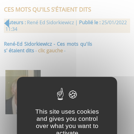
CES MOTS QU'ILS S'ÉTAIENT DITS
Auteurs :
René Ed Sidorkiewicz |
Publié le :
25/01/2022
11:34
René-Ed Sidorkiewicz - Ces mots qu'ils
s' étaient dits
-
clic gauche
-
This site uses cookies
and gives you control
over what you want to
activate