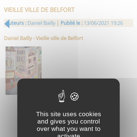
VIEILLE VILLE DE BELFORT
Auteurs :
Daniel Bailly |
Publié le :
13/06/2021 19:26
Daniel Bailly - Vieille ville de Belfort
This site uses cookies
and gives you control
over what you want to
activate