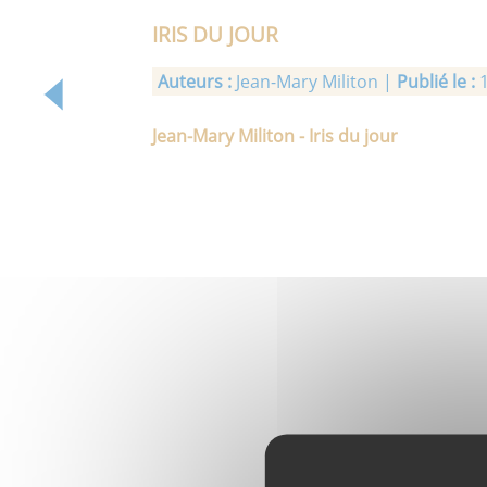
IRIS DU JOUR
Auteurs :
Jean-Mary Militon |
Publié le :
1
Jean-Mary Militon - Iris du jour