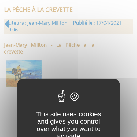
LA PÊCHE À LA CREVETTE
Auteurs :
Jean-Mary Militon |
Publié le :
17/04/2021
19:06
Jean-Mary Militon - La Pêche a la
crevette
This site uses cookies
and gives you control
over what you want to
activate