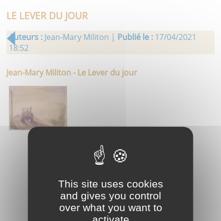
LE LEVER DU JOUR
Auteurs :
Jean-Mary Militon |
Publié le :
17/04/2021
18:52
Jean-Mary Militon - Le Lever du jour
This site uses cookies
and gives you control
over what you want to
activate