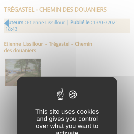
TRÉGASTEL - CHEMIN DES DOUANIERS
Auteurs :
Etienne Lissillour |
Publié le :
13/03/2021
18:43
Etienne Lissillour - Trégastel - Chemin
des douaniers
This site uses cookies
and gives you control
over what you want to
activate