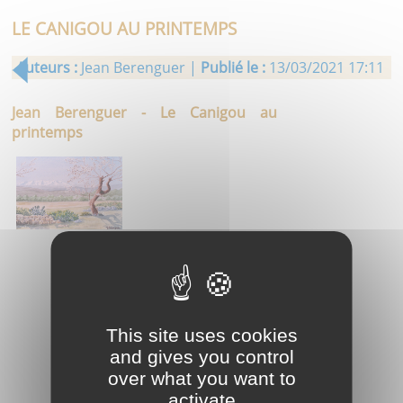
LE CANIGOU AU PRINTEMPS
Auteurs :
Jean Berenguer |
Publié le :
13/03/2021 17:11
Jean Berenguer - Le Canigou au
printemps
This site uses cookies
and gives you control
over what you want to
activate