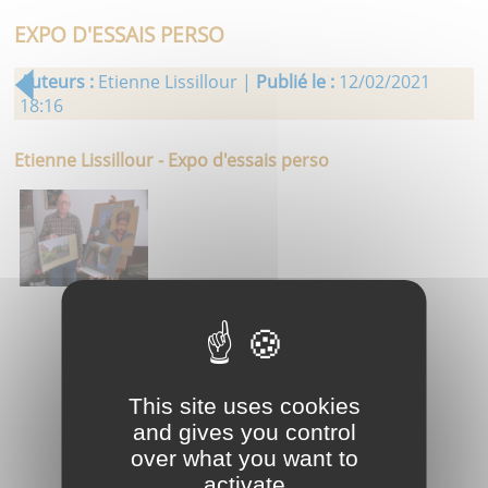
EXPO D'ESSAIS PERSO
Auteurs :
Etienne Lissillour |
Publié le :
12/02/2021
18:16
Etienne Lissillour - Expo d'essais perso
This site uses cookies
and gives you control
over what you want to
activate