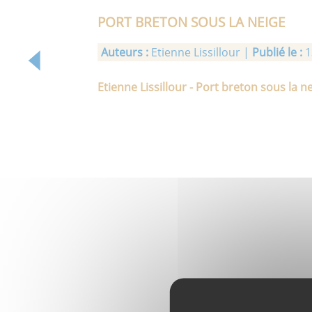
PORT BRETON SOUS LA NEIGE
Auteurs :
Etienne Lissillour |
Publié le :
1
Etienne Lissillour - Port breton sous la n